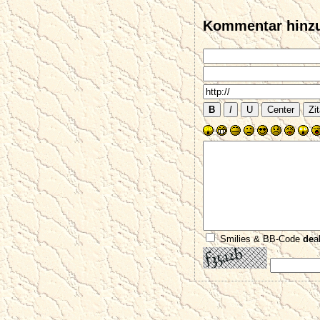
Kommentar hinz
Smilies & BB-Code
de
a