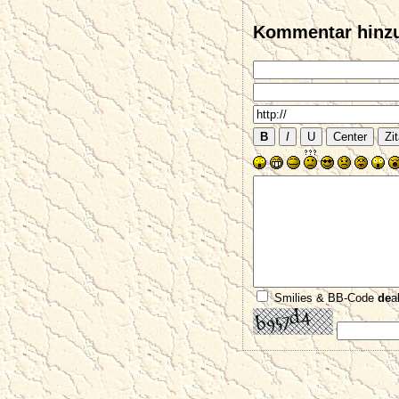
Kommentar hinz
Smilies & BB-Code
de
a