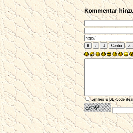
Kommentar hinz
Smilies & BB-Code
de
a